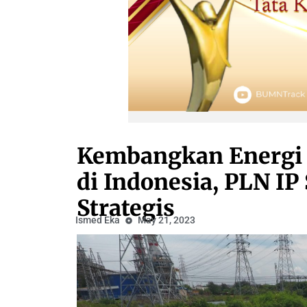
Kembangkan Energi H
di Indonesia, PLN IP
Strategis
Ismed Eka
May 21, 2023