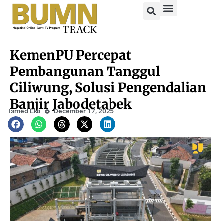
KemenPU Percepat
Pembangunan Tanggul
Ciliwung, Solusi Pengendalian
Banjir Jabodetabek
Ismed Eka
December 17, 2025