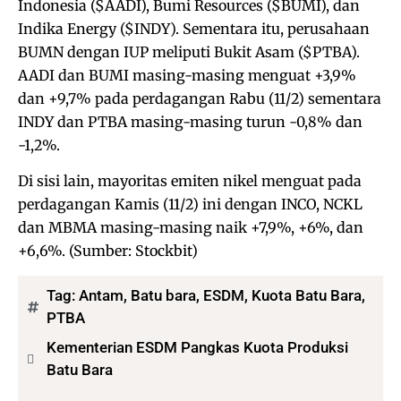
Indonesia ($AADI), Bumi Resources ($BUMI), dan
Indika Energy ($INDY). Sementara itu, perusahaan
BUMN dengan IUP meliputi Bukit Asam ($PTBA).
AADI dan BUMI masing-masing menguat +3,9%
dan +9,7% pada perdagangan Rabu (11/2) sementara
INDY dan PTBA masing-masing turun -0,8% dan
-1,2%.
Di sisi lain, mayoritas emiten nikel menguat pada
perdagangan Kamis (11/2) ini dengan INCO, NCKL
dan MBMA masing-masing naik +7,9%, +6%, dan
+6,6%. (Sumber: Stockbit)
Tag:
Antam
,
Batu bara
,
ESDM
,
Kuota Batu Bara
,
PTBA
Kementerian ESDM Pangkas Kuota Produksi
Batu Bara