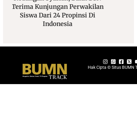
n
Unjuk Gigi Di Mancing Seru
Sekali “Maruli 3” 2026
Hak Cipta © Situs BUMN 