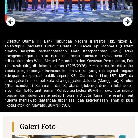
.P.
Direktur Utama PT Bank Tabungan Negara (Persero) Tbk, Nixon L.P.
Di
sia
Napitupulu bersama Direktur Utama PT Kereta Api Indonesia (Persero),
Na
ota
Bobby Rasyidin menandatangani Nota Kesepahaman (MoU) terkait
(P
sit
pengembangan hunian berbasis Transit Oriented Development (TOD),
(M
dan
disaksikan oleh Wakil Menteri Perumahan dan Kawasan Permukiman, Fahri
(T
6).
Hamzah (kiri), di Jakarta, Jumat (22/5/2026). Kerja sama ini difokuskan
Fa
kal
pada pengembangan kawasan hunian vertikal yang terintegrasi langsung
di
ter
dengan transportasi publik seperti KRL Commuter Line, LRT, MRT, dan
la
rta
Transjakarta di empat kota strategis, yakni Jakarta (Manggarai), Bandung
da
g),
(Kiaracondong), Semarang, dan Surabaya (Gubeng), dengan total potensi
Ba
ini
lebih dari 5.400 unit hunian. Kolaborasi kedua BUMN ini sekaligus menjadi
po
mah
bagian dari dukungan terhadap Program 3 Juta Rumah Pemerintah serta
me
san
upaya menjawab tantangan urbanisasi dan keterbatasan lahan di pusat
se
kota.Foto/RoniMawardi/BUMNTRACK
pu
Galeri Foto