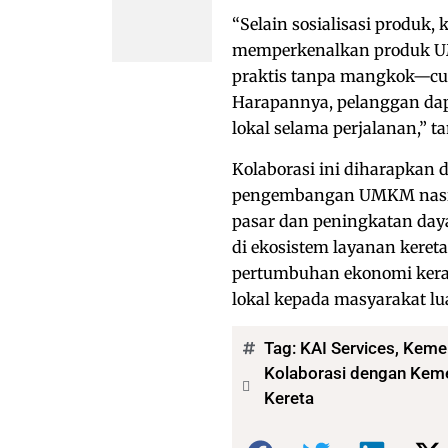
“Selain sosialisasi produk
memperkenalkan produk UM
praktis tanpa mangkok—
Harapannya, pelanggan da
lokal selama perjalanan,” 
Kolaborasi ini diharapkan
pengembangan UMKM nasiona
pasar dan peningkatan da
di ekosistem layanan keret
pertumbuhan ekonomi kera
lokal kepada masyarakat lu
Tag:
KAI Services
,
Keme
Kolaborasi dengan Kem
Kereta
Bagikan: