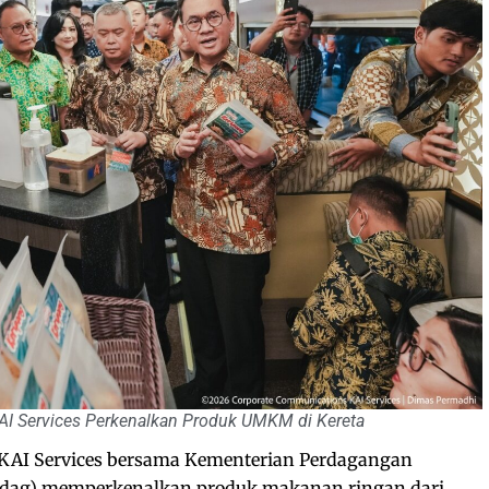
I Services Perkenalkan Produk UMKM di Kereta
KAI Services bersama Kementerian Perdagangan
ndag) memperkenalkan produk makanan ringan dari