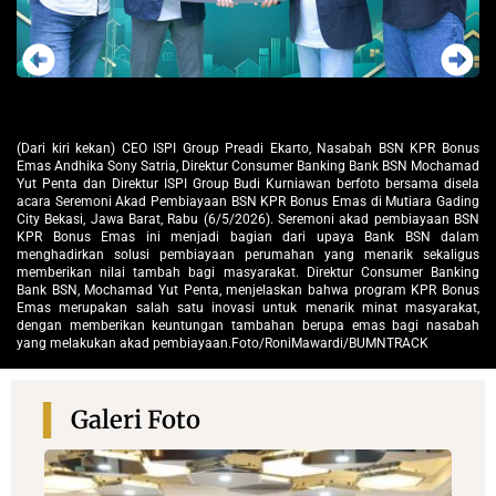
nus
(Dari kiri kekan) CEO ISPI Group Preadi Ekarto, Nasabah BSN KPR Bonus
Di
mad
Emas Andhika Sony Satria, Direktur Consumer Banking Bank BSN Mochamad
Se
ela
Yut Penta dan Direktur ISPI Group Budi Kurniawan berfoto bersama disela
Be
ing
acara Seremoni Akad Pembiayaan BSN KPR Bonus Emas di Mutiara Gading
Bo
BSN
City Bekasi, Jawa Barat, Rabu (6/5/2026). Seremoni akad pembiayaan BSN
so
lam
KPR Bonus Emas ini menjadi bagian dari upaya Bank BSN dalam
ta
gus
menghadirkan solusi pembiayaan perumahan yang menarik sekaligus
Yu
ing
memberikan nilai tambah bagi masyarakat. Direktur Consumer Banking
sa
nus
Bank BSN, Mochamad Yut Penta, menjelaskan bahwa program KPR Bonus
ke
at,
Emas merupakan salah satu inovasi untuk menarik minat masyarakat,
pe
bah
dengan memberikan keuntungan tambahan berupa emas bagi nasabah
yang melakukan akad pembiayaan.Foto/RoniMawardi/BUMNTRACK
Galeri Foto