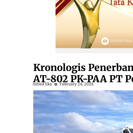
Kronologis Penerban
AT-802 PK-PAA PT Pel
Ismed Eka
February 24, 2026