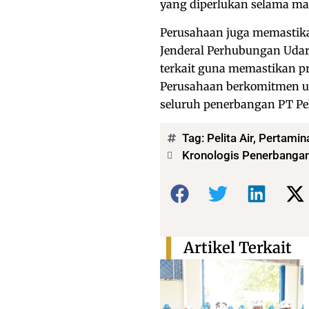
yang diperlukan selama ma
Perusahaan juga memastika
Jenderal Perhubungan Udar
terkait guna memastikan pr
Perusahaan berkomitmen un
seluruh penerbangan PT Peli
Tag:
Pelita Air
,
Pertamin
Kronologis Penerbangan 
Bagikan:
Artikel Terkait