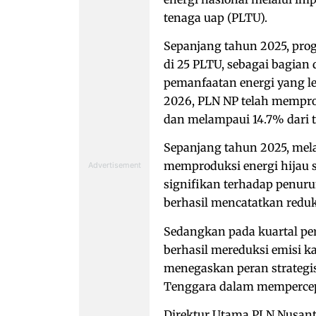
tenaga uap (PLTU).
Sepanjang tahun 2025, prog
di 25 PLTU, sebagai bagia
pemanfaatan energi yang l
2026, PLN NP telah memprod
dan melampaui 14.7% dari t
Sepanjang tahun 2025, mela
memproduksi energi hijau 
signifikan terhadap penuru
berhasil mencatatkan reduks
Sedangkan pada kuartal pe
berhasil mereduksi emisi ka
menegaskan peran strategis
Tenggara dalam mempercepat
Direktur Utama PLN Nusan