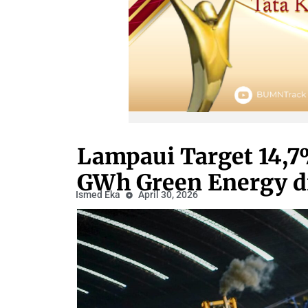
Lampaui Target 14,7
GWh Green Energy di
Ismed Eka
April 30, 2026