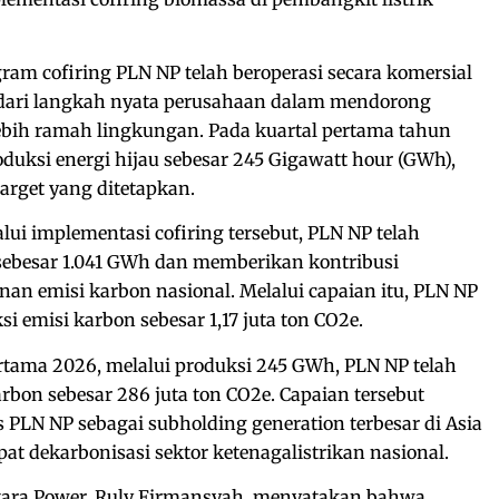
ram cofiring PLN NP telah beroperasi secara komersial
n dari langkah nyata perusahaan dalam mendorong
ebih ramah lingkungan. Pada kuartal pertama tahun
uksi energi hijau sebesar 245 Gigawatt hour (GWh),
arget yang ditetapkan.
lui implementasi cofiring tersebut, PLN NP telah
sebesar 1.041 GWh dan memberikan kontribusi
nan emisi karbon nasional. Melalui capaian itu, PLN NP
i emisi karbon sebesar 1,17 juta ton CO2e.
rtama 2026, melalui produksi 245 GWh, PLN NP telah
rbon sebesar 286 juta ton CO2e. Capaian tersebut
 PLN NP sebagai subholding generation terbesar di Asia
 dekarbonisasi sektor ketenagalistrikan nasional.
tara Power, Ruly Firmansyah, menyatakan bahwa