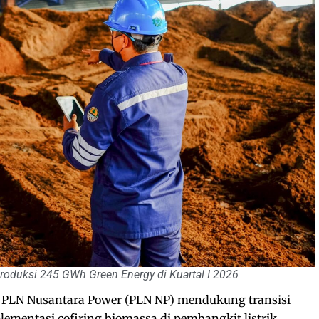
roduksi 245 GWh Green Energy di Kuartal I 2026
PLN Nusantara Power (PLN NP) mendukung transisi
lementasi cofiring biomassa di pembangkit listrik