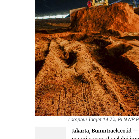
Lampaui Target 14.7%, PLN NP P
Jakarta, Bumntrack.co.id
— 
energi nasional melalui imp