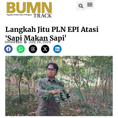
Langkah Jitu PLN EPI Atasi
‘Sapi Makan Sapi’
Ismed Eka
July 26, 2024