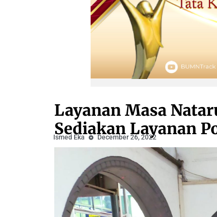
Layanan Masa Nataru
Sediakan Layanan Po
Ismed Eka
December 26, 2022