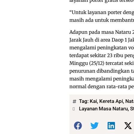
layanan porter gratis terseb
“Untuk layanan porter deng
masih ada untuk membantu 
Adapun pada masa Nataru 
Jarak Jauh di area Daop 1
mengalami peningkatan volu
terdapat sekitar 23 ribu p
Minggu (25/12) tercatat se
penurunan dibandingkan ta
masih mengalami peningka
normal dengan rata-rata p
Tag:
Kai
,
Kereta Api
,
Nat
Layanan Masa Nataru, St
Bagikan: