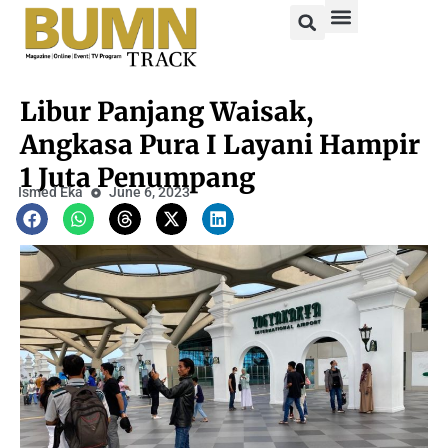
Libur Panjang Waisak,
Angkasa Pura I Layani Hampir
1 Juta Penumpang
Ismed Eka
June 6, 2023