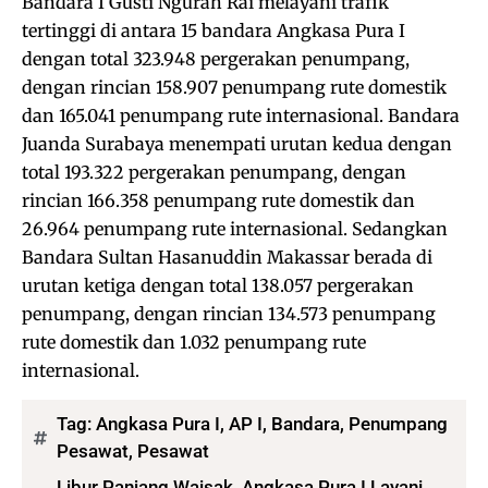
Bandara I Gusti Ngurah Rai melayani trafik
tertinggi di antara 15 bandara Angkasa Pura I
dengan total 323.948 pergerakan penumpang,
dengan rincian 158.907 penumpang rute domestik
dan 165.041 penumpang rute internasional. Bandara
Juanda Surabaya menempati urutan kedua dengan
total 193.322 pergerakan penumpang, dengan
rincian 166.358 penumpang rute domestik dan
26.964 penumpang rute internasional. Sedangkan
Bandara Sultan Hasanuddin Makassar berada di
urutan ketiga dengan total 138.057 pergerakan
penumpang, dengan rincian 134.573 penumpang
rute domestik dan 1.032 penumpang rute
internasional.
Tag:
Angkasa Pura I
,
AP I
,
Bandara
,
Penumpang
Pesawat
,
Pesawat
Libur Panjang Waisak, Angkasa Pura I Layani