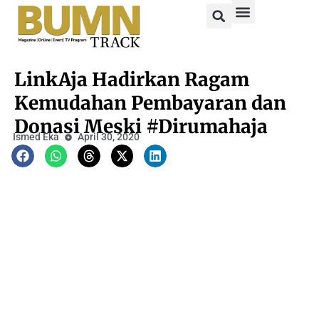
LinkAja Hadirkan Ragam
Kemudahan Pembayaran dan
Donasi Meski #Dirumahaja
Ismed Eka
April 30, 2020