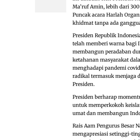
Ma’ruf Amin, lebih dari 30
Puncak acara Harlah Organi
khidmat tanpa ada gangguan
Presiden Republik Indones
telah memberi warna bagi I
membangun peradaban dunia
ketahanan masyarakat dal
menghadapi pandemi covid
radikal termasuk menjaga di
Presiden.
Presiden berharap moment
untuk memperkokoh keisla
umat dan membangun Indon
Rais Aam Pengurus Besar N
mengapresiasi setinggi-ti