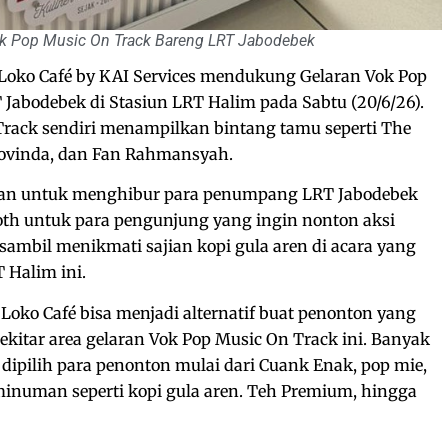
Vok Pop Music On Track Bareng LRT Jabodebek
Loko Café by KAI Services mendukung Gelaran Vok Pop
Jabodebek di Stasiun LRT Halim pada Sabtu (20/6/26).
Track sendiri menampilkan bintang tamu seperti The
e Govinda, dan Fan Rahmansyah.
ikan untuk menghibur para penumpang LRT Jabodebek
oth untuk para pengunjung yang ingin nonton aksi
sambil menikmati sajian kopi gula aren di acara yang
T Halim ini.
Loko Café bisa menjadi alternatif buat penonton yang
kitar area gelaran Vok Pop Music On Track ini. Banyak
dipilih para penonton mulai dari Cuank Enak, pop mie,
minuman seperti kopi gula aren. Teh Premium, hingga