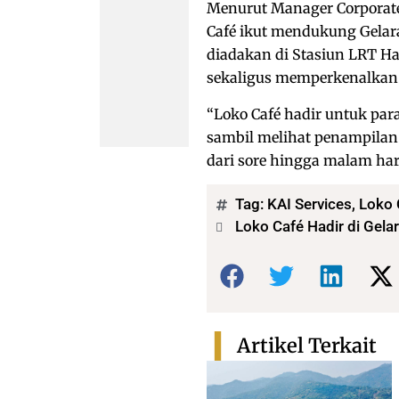
Menurut Manager Corporate
Café ikut mendukung Gelar
diadakan di Stasiun LRT Ha
sekaligus memperkenalkan
“Loko Café hadir untuk pa
sambil melihat penampilan 
dari sore hingga malam hari
Tag:
KAI Services
,
Loko 
Loko Café Hadir di Gel
Bagikan:
Artikel Terkait