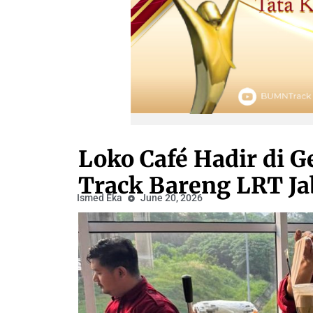
Loko Café Hadir di 
Track Bareng LRT J
Ismed Eka
June 20, 2026