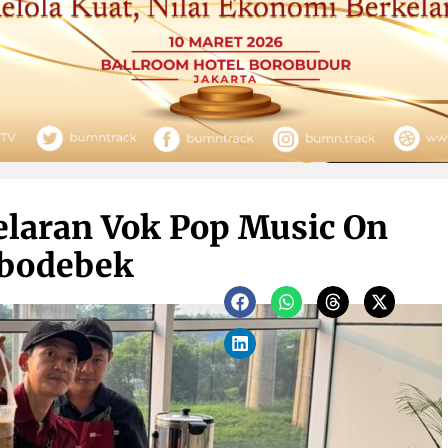
Gelaran Vok Pop Music On
abodebek