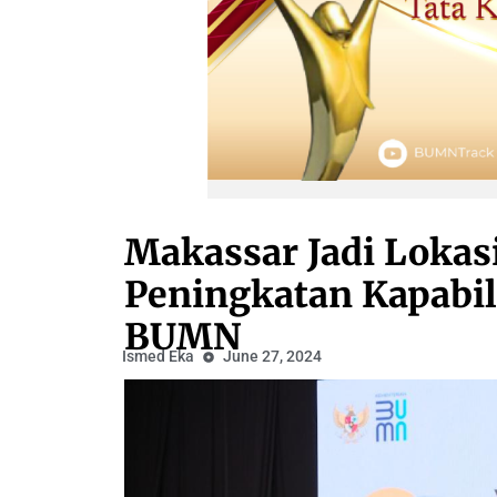
Makassar Jadi Lokas
Peningkatan Kapabili
BUMN
Ismed Eka
June 27, 2024