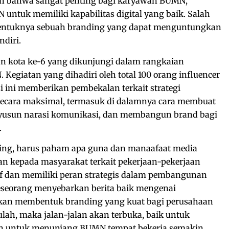
 bahwa sangat penting bagi karyawan BUMN,
untuk memiliki kapabilitas digital yang baik. Salah
rbentuknya sebuah branding yang dapat menguntungkan
ndiri.
n kota ke-6 yang dikunjungi dalam rangkaian
Kegiatan yang dihadiri oleh total 100 orang influencer
 ini memberikan pembekalan terkait strategi
secara maksimal, termasuk di dalamnya cara membuat
yusun narasi komunikasi, dan membangun brand bagi
.
enting, harus paham apa guna dan manaafaat media
kan kepada masyarakat terkait pekerjaan-pekerjaan
 dan memiliki peran strategis dalam pembangunan
seseorang menyebarkan berita baik mengenai
akan membentuk branding yang kuat bagi perusahaan
itulah, maka jalan-jalan akan terbuka, baik untuk
n untuk menunjang BUMN tempat bekerja semakin