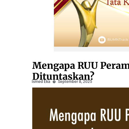
Mengapa RUU Peramp
Dituntaskan?
Ismed Eka
September 8, 2025