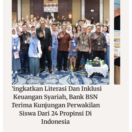
si
Adu Jitu Di Balik Lensa Dan
Joran, Wartawan Foto Siap
n
Unjuk Gigi Di Mancing Seru
Sekali “Maruli 3” 2026