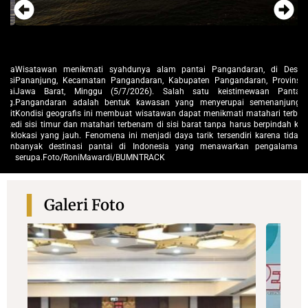
esa
Wisatawan menikmati syahdunya alam pantai Pangandaran, di Desa
Wi
nsi
Pananjung, Kecamatan Pangandaran, Kabupaten Pangandaran, Provinsi
Pa
tai
Jawa Barat, Minggu (5/7/2026). Salah satu keistimewaan Pantai
Ja
ng.
Pangandaran adalah bentuk kawasan yang menyerupai semenanjung.
Pa
bit
Kondisi geografis ini membuat wisatawan dapat menikmati matahari terbit
Ko
 ke
di sisi timur dan matahari terbenam di sisi barat tanpa harus berpindah ke
di
dak
lokasi yang jauh. Fenomena ini menjadi daya tarik tersendiri karena tidak
lo
man
banyak destinasi pantai di Indonesia yang menawarkan pengalaman
ba
serupa.Foto/RoniMawardi/BUMNTRACK
se
Galeri Foto