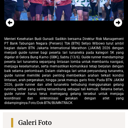
Menteri Kesehatan Budi Gunadi Sadikin bersama Direk
Direktur Risk Management
PT Bank Tabungan Negara (Persero) Tbk (BTN) Setiyo 
tiyo Wibowo turut ambil
bagian dalam BTN Jakarta International Marathon (
hon (JAKIM) 2026 dengan
menjadi guide runner bagi peserta lari tunanetra pa
ra pada kategori 5K yang
digelar di Gelora Bung Karno (GBK), Sabtu (13/6). Guid
 Guide runner mendampingi
peserta lari tunanetra sepanjang lintasan lomba untuk
untuk membantu navigasi,
menjaga keselamatan, serta memastikan komunikasi te
si tetap berjalan dengan
baik selama perlombaan. Dalam olahraga lari untuk pe
uk penyandang tunanetra,
guide runner memiliki peran penting memberikan arah
 arahan terkait kondisi
lintasan, arah pergerakan, hingga jarak menuju garis f
ris finis. Pada BTN JAKIM
2026, guide runner dan atlet tunanetra terhubung 
bung menggunakan gelang
running tether yang saling tersambung sebagai tali kem
i kemudi. Selama berlari,
guide runner harus terus memegang gelang terse
ersebut untuk menjaga
koordinasi dan sinkronisasi gerakan den
 dengan atlet yang
didampinginya.Foto/Dok-BTN/BUMNTRACK
Galeri Foto