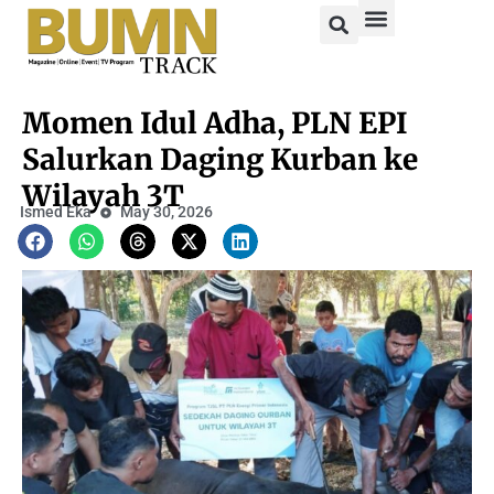
Momen Idul Adha, PLN EPI
Salurkan Daging Kurban ke
Wilayah 3T
Ismed Eka
May 30, 2026