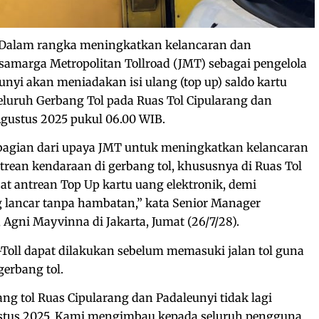
– Dalam rangka meningkatkan kelancaran dan
amarga Metropolitan Tollroad (JMT) sebagai pengelola
unyi akan meniadakan isi ulang (top up) saldo kartu
 seluruh Gerbang Tol pada Ruas Tol Cipularang dan
Agustus 2025 pukul 06.00 WIB.
bagian dari upaya JMT untuk meningkatkan kelancaran
rean kendaraan di gerbang tol, khususnya di Ruas Tol
at antrean Top Up kartu uang elektronik, demi
g lancar tanpa hambatan,” kata Senior Manager
, Agni Mayvinna di Jakarta, Jumat (26/7/28).
-Toll dapat dilakukan sebelum memasuki jalan tol guna
erbang tol.
bang tol Ruas Cipularang dan Padaleunyi tidak lagi
gustus 2025. Kami mengimbau kepada seluruh pengguna