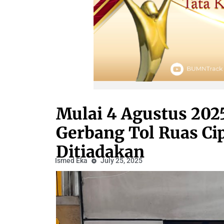
Mulai 4 Agustus 2025
Gerbang Tol Ruas Ci
Ditiadakan
Ismed Eka
July 25, 2025