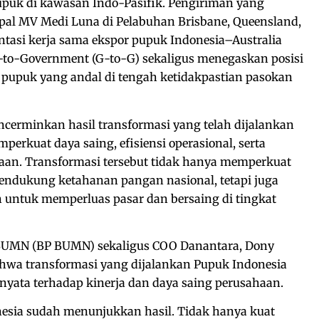
upuk di kawasan Indo-Pasifik. Pengiriman yang
pal MV Medi Luna di Pelabuhan Brisbane, Queensland,
ntasi kerja sama ekspor pupuk Indonesia–Australia
to-Government (G-to-G) sekaligus menegaskan posisi
 pupuk yang andal di tengah ketidakpastian pasokan
ncerminkan hasil transformasi yang telah dijalankan
erkuat daya saing, efisiensi operasional, serta
haan. Transformasi tersebut tidak hanya memperkuat
ndukung ketahanan pangan nasional, tetapi juga
ntuk memperluas pasar dan bersaing di tingkat
BUMN (BP BUMN) sekaligus COO Danantara, Dony
wa transformasi yang dijalankan Pupuk Indonesia
yata terhadap kinerja dan daya saing perusahaan.
esia sudah menunjukkan hasil. Tidak hanya kuat