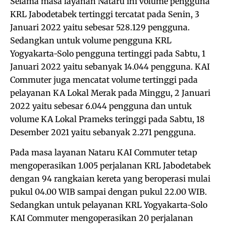
Selama masa layanan Nataru ini volume pengguna
KRL Jabodetabek tertinggi tercatat pada Senin, 3
Januari 2022 yaitu sebesar 528.129 pengguna.
Sedangkan untuk volume pengguna KRL
Yogyakarta-Solo pengguna tertinggi pada Sabtu, 1
Januari 2022 yaitu sebanyak 14.044 pengguna. KAI
Commuter juga mencatat volume tertinggi pada
pelayanan KA Lokal Merak pada Minggu, 2 Januari
2022 yaitu sebesar 6.044 pengguna dan untuk
volume KA Lokal Prameks teringgi pada Sabtu, 18
Desember 2021 yaitu sebanyak 2.271 pengguna.
Pada masa layanan Nataru KAI Commuter tetap
mengoperasikan 1.005 perjalanan KRL Jabodetabek
dengan 94 rangkaian kereta yang beroperasi mulai
pukul 04.00 WIB sampai dengan pukul 22.00 WIB.
Sedangkan untuk pelayanan KRL Yogyakarta-Solo
KAI Commuter mengoperasikan 20 perjalanan