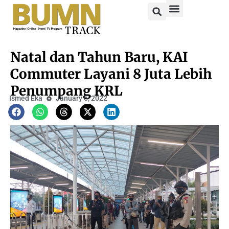
Natal dan Tahun Baru, KAI
Commuter Layani 8 Juta Lebih
Penumpang KRL
Ismed Eka
January 5, 2022