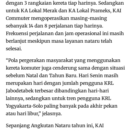
dengan 3 rangkaian kereta tiap harinya. Sedangkan
untuk KA Lokal Merak dan KA Lokal Prameks, KAI
Commuter mengoperasikan masing-masing
sebanyak 14 dan 8 perjalanan tiap harinya.
Frekuensi perjalanan dan jam operasional ini masih
berlanjut meskipun masa layanan nataru telah
selesai.
“Pola pergerakan masyarakat yang menggunakan
kereta komuter juga cenderung sama dengan situasi
sebelum Natal dan Tahun Baru. Hari Senin masih
merupakan hari dengan jumlah pengguna KRL
Jabodetabek terbesar dibandingkan hari-hari
lainnya, sedangkan untuk tren pengguna KRL
Yogyakarta-Solo paling banyak pada akhir pekan
atau hari libur,” jelasnya.
Sepanjang Angkutan Nataru tahun ini, KAI