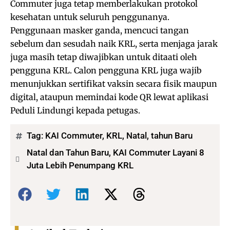
Commuter juga tetap memberlakukan protokol
kesehatan untuk seluruh penggunanya.
Penggunaan masker ganda, mencuci tangan
sebelum dan sesudah naik KRL, serta menjaga jarak
juga masih tetap diwajibkan untuk ditaati oleh
pengguna KRL. Calon pengguna KRL juga wajib
menunjukkan sertifikat vaksin secara fisik maupun
digital, ataupun memindai kode QR lewat aplikasi
Peduli Lindungi kepada petugas.
Tag:
KAI Commuter
,
KRL
,
Natal
,
tahun Baru
Natal dan Tahun Baru, KAI Commuter Layani 8
Juta Lebih Penumpang KRL
Bagikan: