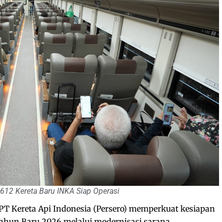
612 Kereta Baru INKA Siap Operasi
PT Kereta Api Indonesia (Persero) memperkuat kesiapan
ahun Baru 2026 melalui modernisasi sarana,