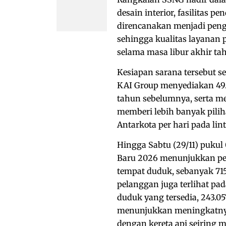
desain interior, fasilitas p
direncanakan menjadi peng
sehingga kualitas layanan p
selama masa libur akhir ta
Kesiapan sarana tersebut s
KAI Group menyediakan 49.
tahun sebelumnya, serta me
memberi lebih banyak pili
Antarkota per hari pada lin
Hingga Sabtu (29/11) pukul
Baru 2026 menunjukkan perk
tempat duduk, sebanyak 715.
pelanggan juga terlihat pad
duduk yang tersedia, 243.057
menunjukkan meningkatnya
dengan kereta api seiring 