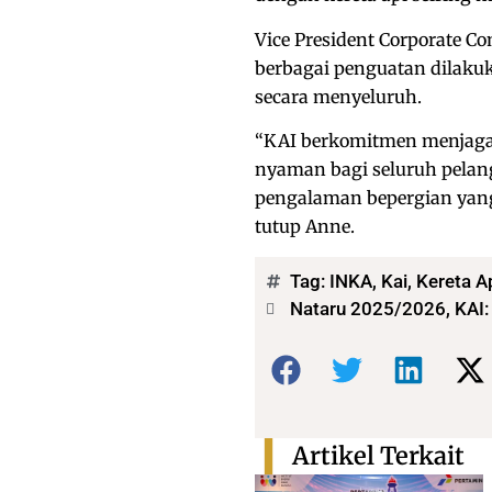
Vice President Corporate
berbagai penguatan dilaku
secara menyeluruh.
“KAI berkomitmen menjaga p
nyaman bagi seluruh pelan
pengalaman bepergian yang 
tutup Anne.
Tag:
INKA
,
Kai
,
Kereta A
Nataru 2025/2026, KAI:
Bagikan:
Artikel Terkait