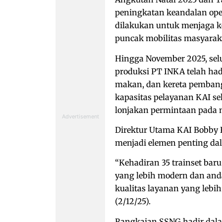
peningkatan keandalan ope
dilakukan untuk menjaga k
puncak mobilitas masyarak
Hingga November 2025, selu
produksi PT INKA telah hadi
makan, dan kereta pembang
kapasitas pelayanan KAI s
lonjakan permintaan pada 
Direktur Utama KAI Bobby
menjadi elemen penting da
“Kehadiran 35 trainset bar
yang lebih modern dan and
kualitas layanan yang lebih
(2/12/25).
Rangkaian SSNG hadir dala