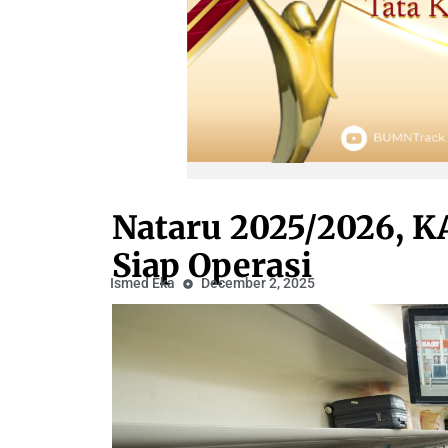
Nataru 2025/2026, KA
Siap Operasi
Ismed Eka
December 2, 2025