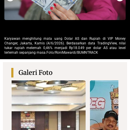
ney
Karyawan menghitung mata uang Dolar AS dan Rupiah di VIP Money
Ni
lai
Changer, Jakarta, Kamis (4/6/2026). Berdasarkan data TradingView, nilai
Ka
vel
tukar rupiah melemah 0,46% menjadi Rp18.049 per dolar AS atau level
me
terlemah sepanjang masa.Foto/RoniMawardi/BUMNTRACK
se
Galeri Foto