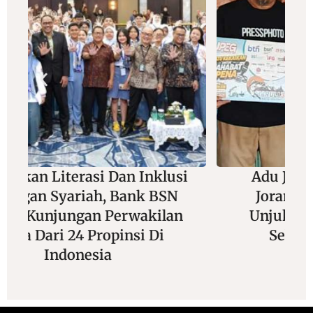
si
Adu Jitu Di Balik Lensa Dan
N
Joran, Wartawan Foto Siap
n
Unjuk Gigi Di Mancing Seru
Sekali “Maruli 3” 2026