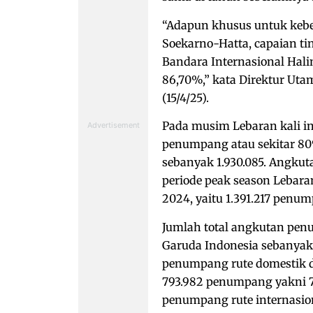
“Adapun khusus untuk keber
Soekarno-Hatta, capaian t
Bandara Internasional Hal
86,70%,” kata Direktur Uta
(15/4/25).
Pada musim Lebaran kali in
penumpang atau sekitar 80% 
sebanyak 1.930.085. Angkut
periode peak season Lebara
2024, yaitu 1.391.217 penu
Jumlah total angkutan pen
Garuda Indonesia sebanyak 
penumpang rute domestik da
793.982 penumpang yakni 7
penumpang rute internasio