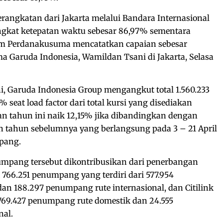
angkatan dari Jakarta melalui Bandara Internasional
ingkat ketepatan waktu sebesar 86,97% sementara
im Perdanakusuma mencatatkan capaian sebesar
ma Garuda Indonesia, Wamildan Tsani di Jakarta, Selasa
i, Garuda Indonesia Group mengangkut total 1.560.233
seat load factor dari total kursi yang disediakan
an tahun ini naik 12,15% jika dibandingkan dengan
n tahun sebelumnya yang berlangsung pada 3 – 21 April
mpang.
umpang tersebut dikontribusikan dari penerbangan
766.251 penumpang yang terdiri dari 577.954
n 188.297 penumpang rute internasional, dan Citilink
69.427 penumpang rute domestik dan 24.555
nal.