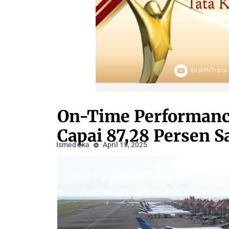
On-Time Performanc
Capai 87,28 Persen 
Ismed Eka
April 15, 2025