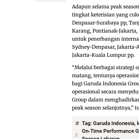
Adapun selama peak season 
tingkat keterisian yang cuk
Denpasar-Surabaya pp, Tanj
Karang, Pontianak-Jakarta,
untuk penerbangan internas
Sydney-Denpasar, Jakarta
Jakarta-Kuala Lumpur pp.
“Melalui berbagai strategi 
matang, tentunya operasio
bagi Garuda Indonesia Gro
operasional secara menyel
Group dalam menghadirkan 
peak season selanjutnya,” 
Tag:
Garuda Indonesia
,
On-Time Performance Ga
Season Lebaran