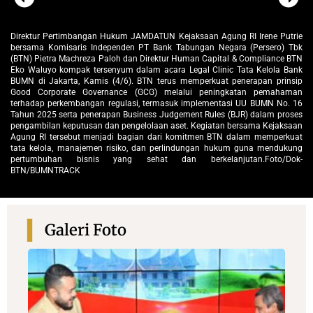
rie
Direktur Pertimbangan Hukum JAMDATUN Kejaksaan Agung RI Irene Putrie
Di
Tbk
bersama Komisaris Independen PT Bank Tabungan Negara (Persero) Tbk
be
BTN
(BTN) Pietra Machreza Paloh dan Direktur Human Capital & Compliance BTN
(B
ank
Eko Waluyo kompak tersenyum dalam acara Legal Clinic Tata Kelola Bank
Ek
sip
BUMN di Jakarta, Kamis (4/6). BTN terus memperkuat penerapan prinsip
BU
man
Good Corporate Governance (GCG) melalui peningkatan pemahaman
G
 16
terhadap perkembangan regulasi, termasuk implementasi UU BUMN No. 16
te
ses
Tahun 2025 serta penerapan Business Judgement Rules (BJR) dalam proses
Ta
aan
pengambilan keputusan dan pengelolaan aset. Kegiatan bersama Kejaksaan
pe
uat
Agung RI tersebut menjadi bagian dari komitmen BTN dalam memperkuat
Ag
ung
tata kelola, manajemen risiko, dan perlindungan hukum guna mendukung
ta
ok-
pertumbuhan bisnis yang sehat dan berkelanjutan.Foto/Dok-
p
BTN/BUMNTRACK
B
Galeri Foto