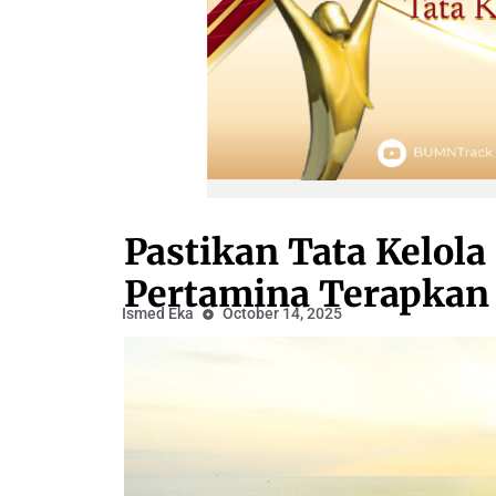
Pastikan Tata Kelola
Pertamina Terapkan 
Ismed Eka
October 14, 2025