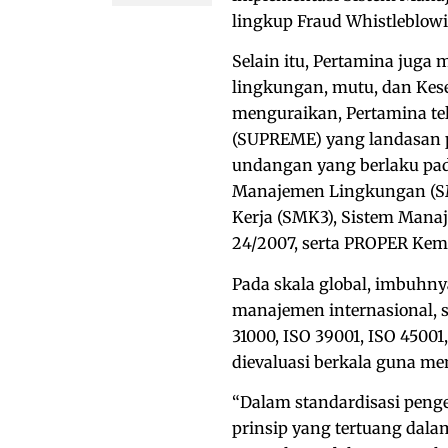
lingkup Fraud Whistleblo
Selain itu, Pertamina ju
lingkungan, mutu, dan Kese
menguraikan, Pertamina t
(SUPREME) yang landasan 
undangan yang berlaku pada
Manajemen Lingkungan (SM
Kerja (SMK3), Sistem Mana
24/2007, serta PROPER Ke
Pada skala global, imbuhn
manajemen internasional, se
31000, ISO 39001, ISO 45001
dievaluasi berkala guna m
“Dalam standardisasi penge
prinsip yang tertuang da