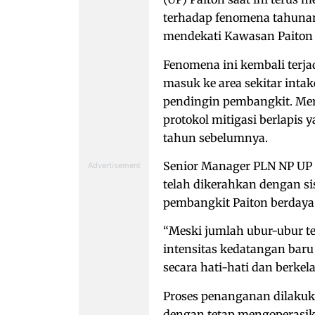
terhadap fenomena tahunan
mendekati Kawasan Paiton s
Fenomena ini kembali terjad
masuk ke area sekitar inta
pendingin pembangkit. Mer
protokol mitigasi berlapis y
tahun sebelumnya.
Senior Manager PLN NP UP P
telah dikerahkan dengan s
pembangkit Paiton berdaya
“Meski jumlah ubur-ubur tel
intensitas kedatangan bar
secara hati-hati dan berkela
Proses penanganan dilakuka
dengan tetap mengoperasik