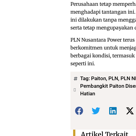
Perusahaan tetap memperhat
menghadapi tantangan ini
ini dilakukan tanpa mengg
serta tetap mengupayakan d
PLN Nusantara Power terus
berkomitmen untuk menjaga
berbagai kondisi, termasuk
seperti ini.
Tag:
Paiton
,
PLN
,
PLN N
Pembangkit Paiton Dise
Hatian
Bagikan:
Artikel Terkait