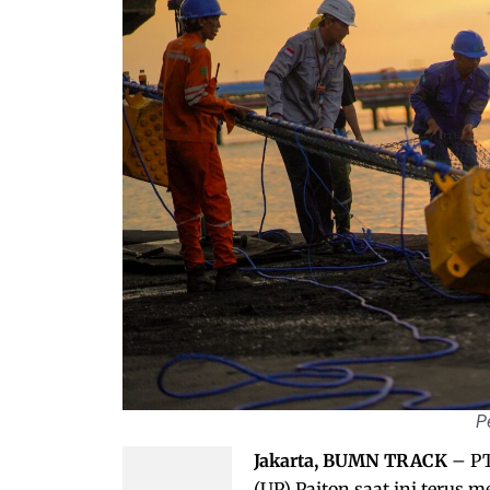
P
Jakarta, BUMN TRACK
– PT
(UP) Paiton saat ini terus