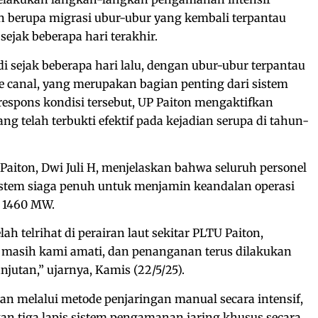
 berupa migrasi ubur-ubur yang kembali terpantau
ejak beberapa hari terakhir.
i sejak beberapa hari lalu, dengan ubur-ubur terpantau
ke canal, yang merupakan bagian penting dari sistem
espons kondisi tersebut, UP Paiton mengaktifkan
ang telah terbukti efektif pada kejadian serupa di tahun-
aiton, Dwi Juli H, menjelaskan bahwa seluruh personel
istem siaga penuh untuk menjamin keandalan operasi
 1460 MW.
ah telrihat di perairan laut sekitar PLTU Paiton,
u masih kami amati, dan penanganan terus dilakukan
njutan,” ujarnya, Kamis (22/5/25).
n melalui metode penjaringan manual secara intensif,
an tiga lapis sistem pengamanan jaring khusus secara