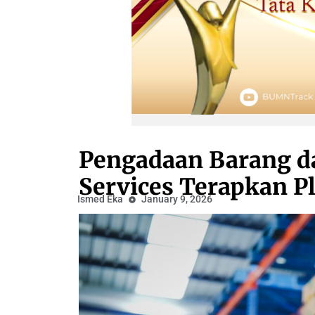
Pengadaan Barang da
Services Terapkan P
Ismed Eka
January 9, 2026