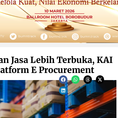
n Jasa Lebih Terbuka, KAI
latform E Procurement