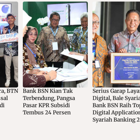
ak
Serius Garap Layanan
Dorong Digitalisa
sa
Digital, Bale Syariah
Industri Fesyen, 
i
Bank BSN Raih Top
Hadir Di Panggun
n
Digital Application
2026
Syariah Banking 2026