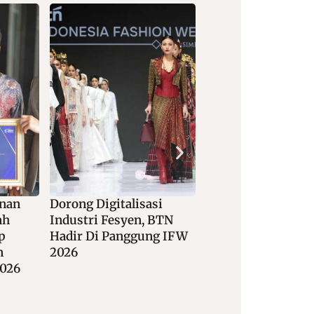
si
Kolaborasi Bank BSN
Konsolidasi BUM
BTN
Dengan Lazismu
Klaster Asuransi
g IFW
Perkuat Transformasi
Digital Pengelolaan Dana
Sosial Keagamaan