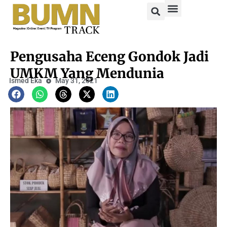
Pengusaha Eceng Gondok Jadi
UMKM Yang Mendunia
Ismed Eka
May 31, 2021