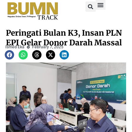
Peringati Bulan K3, Insan PLN
EPI Gelar Donor Darah Massal
Ismed Eka
February 7, 2025