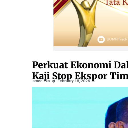
Perkuat Ekonomi Dal
Kaji Stop Ekspor Ti
Ismed Eka
February 18, 2026