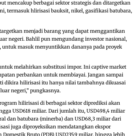
ebut mencakup berbagai sektor strategis dan ditargetkan
i, termasuk hlirisasi bauksit, nikel, gasifikasi batubara,
i ditargetkan menjadi barang yang dapat menggantikan
uar negeri. Bahlil pun mengundang investor nasional,
n, untuk masuk menyuntikkan dananya pada proyek
tuk melahirkan substitusi impor. Ini captive market
empatan perbankan untuk membiayai. Jangan sampai
nti dikira hilirisasi itu hanya nilai tambahnya dikuasai
luar negeri,” pungkasnya.
gram hilirisasi di berbagai sektor diprediksi akan
gga USD618 miliar. Dari jumlah itu, USD498,4 miliar
ral dan batubara (minerba) dan USD68,3 miliar dari
isasi juga diproyeksikan mendatangkan ekspor
n Domestik Bruto (PDB) USD235,9 miliar, hingga lebih