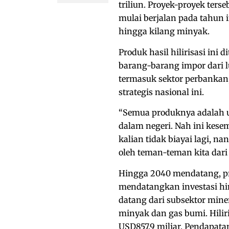
triliun. Proyek-proyek ters
mulai berjalan pada tahun in
hingga kilang minyak.
Produk hasil hilirisasi in
barang-barang impor dari l
termasuk sektor perbanka
strategis nasional ini.
“Semua produknya adalah un
dalam negeri. Nah ini kes
kalian tidak biayai lagi, na
oleh teman-teman kita dari 
Hingga 2040 mendatang, pro
mendatangkan investasi hin
datang dari subsektor mine
minyak dan gas bumi. Hilir
USD857,9 miliar, Pendapata