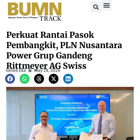
Perkuat Rantai Pasok
Pembangkit, PLN Nusantara
Power Grup Gandeng
Rittmeyer AG Swiss
Ismed Eka
May 28, 2026