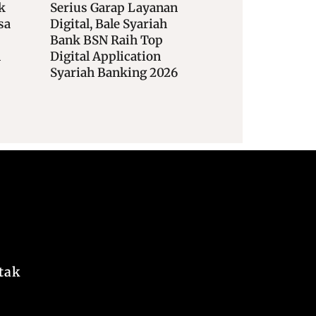
anan
Dorong Digitalisasi
Kolaborasi Bank 
ah
Industri Fesyen, BTN
Dengan Lazismu
p
Hadir Di Panggung IFW
Perkuat Transfor
n
2026
Digital Pengelolaa
2026
Sosial Keagamaan
tak