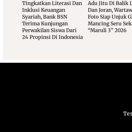
asi Dan
Adu Jitu Di Balik Lensa
Bersama Dananta
Dan Joran, Wartawan
Dukung Akad Mas
N
Foto Siap Unjuk Gigi Di
KPR Rumah Subsi
n
Mancing Seru Sekali
 Dari
“Maruli 3” 2026
donesia
Te