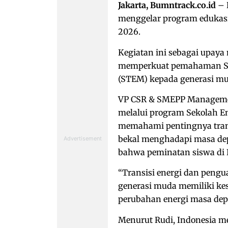
Jakarta, Bumntrack.co.id
– 
menggelar program edukasi 
2026.
Kegiatan ini sebagai upay
memperkuat pemahaman Sci
(STEM) kepada generasi mu
VP CSR & SMEPP Management
melalui program Sekolah En
memahami pentingnya trans
bekal menghadapi masa depan
bahwa peminatan siswa di 
“Transisi energi dan pengu
generasi muda memiliki ke
perubahan energi masa depan
Menurut Rudi, Indonesia me