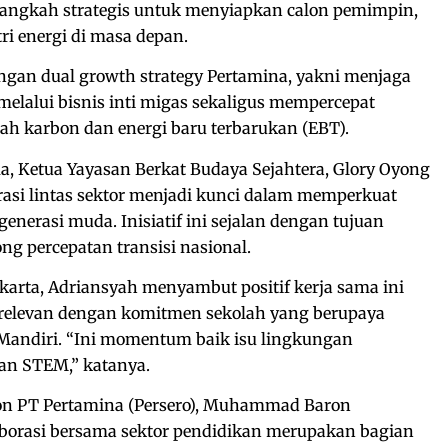
 langkah strategis untuk menyiapkan calon pemimpin,
tri energi di masa depan.
engan dual growth strategy Pertamina, yakni menjaga
melalui bisnis inti migas sekaligus mempercepat
h karbon dan energi baru terbarukan (EBT).
, Ketua Yayasan Berkat Budaya Sejahtera, Glory Oyong
si lintas sektor menjadi kunci dalam memperkuat
generasi muda. Inisiatif ini sejalan dengan tujuan
g percepatan transisi nasional.
arta, Adriansyah menyambut positif kerja sama ini
relevan dengan komitmen sekolah yang berupaya
 Mandiri. “Ini momentum baik isu lingkungan
an STEM,” katanya.
on PT Pertamina (Persero), Muhammad Baron
rasi bersama sektor pendidikan merupakan bagian