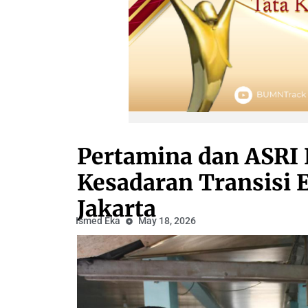
Pertamina dan ASRI
Kesadaran Transisi E
Jakarta
Ismed Eka
May 18, 2026