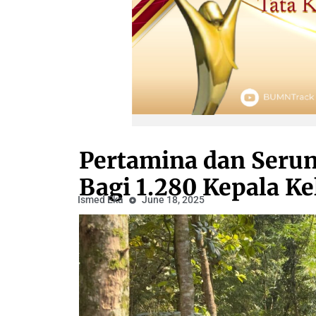
Pertamina dan Serun
Bagi 1.280 Kepala Ke
Ismed Eka
June 18, 2025