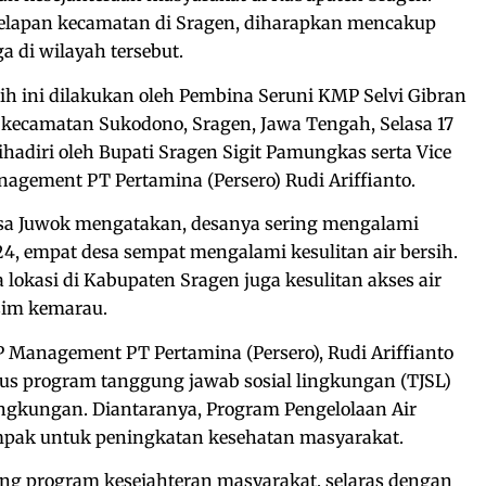
 delapan kecamatan di Sragen, diharapkan mencakup
a di wilayah tersebut.
ih ini dilakukan oleh Pembina Seruni KMP Selvi Gibran
kecamatan Sukodono, Sragen, Jawa Tengah, Selasa 17
ihadiri oleh Bupati Sragen Sigit Pamungkas serta Vice
agement PT Pertamina (Persero) Rudi Ariffianto.
esa Juwok mengatakan, desanya sering mengalami
4, empat desa sempat mengalami kesulitan air bersih.
 lokasi di Kabupaten Sragen juga kesulitan akses air
sim kemarau.
 Management PT Pertamina (Persero), Rudi Ariffianto
kus program tanggung jawab sosial lingkungan (TJSL)
ingkungan. Diantaranya, Program Pengelolaan Air
mpak untuk peningkatan kesehatan masyarakat.
ng program kesejahteran masyarakat, selaras dengan