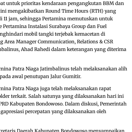
mpat untuk prioritas kendaraan pengangkutan BBM dan
 ini mengakibatkan Round Time Hours (RTH) yang
i 11 jam, sehingga Pertamina memutuskan untuk
e Pertamina Instalasi Surabaya Group dan Fuel
ghindari mobil tangki terjebak kemacetan di
ng Area Manager Communication, Relations & CSR
mbalinus, Ahad Rahedi dalam keterangan yang diterima
na Patra Niaga Jatimbalinus telah melaksanakan alih
5 pada awal penutupan Jalur Gumitir.
na Patra Niaga juga telah melaksanakan rapat
der terkait. Salah satunya yang dilaksanakan hari ini
PRD Kabupaten Bondowoso. Dalam diskusi, Pemerintah
presiasi percepatan yang dilaksanakan oleh
ekretaris Daerah Kabupaten Bondowoso menyampaikan