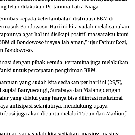
ang telah dilakukan Pertamina Patra Niaga.
erimbas kepada keterlambatan distribusi BBM di
termasuk Bondowoso. Hari ini kita sudah melaksanakan
apannya agar hal ini disikapi positif, masyarakat kami
BBM di Bondowoso insyaallah aman,” ujar Fathur Rozi,
en Bondowoso.
rdinasi dengan pihak Pemda, Pertamina juga melakukan
anki untuk percepatan pengiriman BBM.
antuan yang sudah kita sediakan per hari ini (29/7),
i suplai Banyuwangi, Surabaya dan Malang dengan
ur yang dilalui yang hanya bisa dilintasi maksimal
paya antisipasi selanjutnya, mendukung upaya
stribusi juga akan dibantu melalui Tuban dan Madiun,”
 bantuan yang sudah kita sediakan, masing-masing