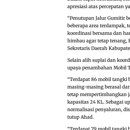
apresiasi atas percepatan y
“Penutupan Jalur Gumitir b
beberapa area terdampak, 
koordinasi bersama dan har
himbau agar tetap tenang, 
Sekretaris Daerah Kabupat
Selain alih suplai dan koo
upaya penambahan Mobil T
“Terdapat 86 mobil tangki b
masing-masing berasal dar
tetap mempertimbangkan jal
kapasitas 24 KL. Sebagai u
normalisasi penyaluran, di
tutup Ahad.
“Terdapat 79 mobil tangki