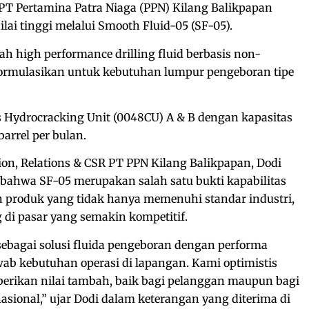
PT Pertamina Patra Niaga (PPN) Kilang Balikpapan
ai tinggi melalui Smooth Fluid-05 (SF-05).
h high performance drilling fluid berbasis non-
iformulasikan untuk kebutuhan lumpur pengeboran tipe
as Hydrocracking Unit (0048CU) A & B dengan kapasitas
arrel per bulan.
n, Relations & CSR PT PPN Kilang Balikpapan, Dodi
ahwa SF-05 merupakan salah satu bukti kapabilitas
 produk yang tidak hanya memenuhi standar industri,
 di pasar yang semakin kompetitif.
bagai solusi fluida pengeboran dengan performa
b kebutuhan operasi di lapangan. Kami optimistis
berikan nilai tambah, baik bagi pelanggan maupun bagi
asional,” ujar Dodi dalam keterangan yang diterima di