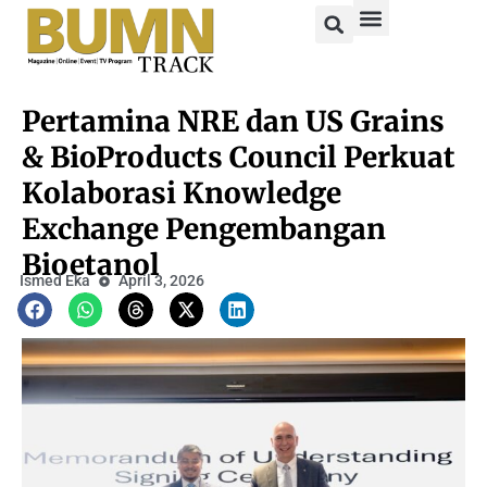
Pertamina NRE dan US Grains
& BioProducts Council Perkuat
Kolaborasi Knowledge
Exchange Pengembangan
Bioetanol
Ismed Eka
April 3, 2026