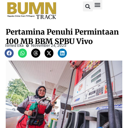
Pertamina Penuhi Permintaan
100 MB BBM SPBU Vivo
Ismed Eka
November 24, 2025