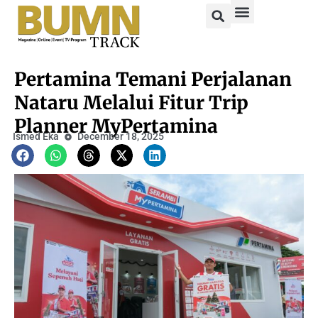
Pertamina Temani Perjalanan
Nataru Melalui Fitur Trip
Planner MyPertamina
Ismed Eka
December 18, 2025