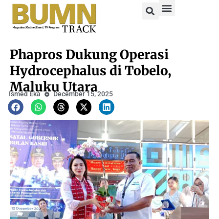
Phapros Dukung Operasi
Hydrocephalus di Tobelo,
Maluku Utara
Ismed Eka
December 15, 2025