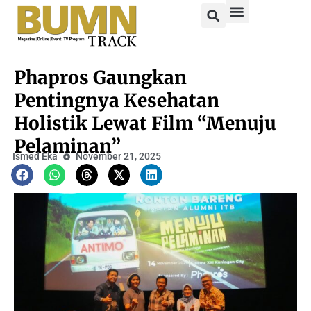
Phapros Gaungkan
Pentingnya Kesehatan
Holistik Lewat Film “Menuju
Pelaminan”
Ismed Eka
November 21, 2025