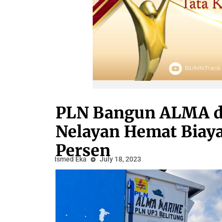
PLN Bangun ALMA di
Nelayan Hemat Biaya
Persen
Ismed Eka
July 18, 2023