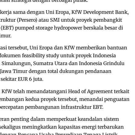
i kerja sama dengan Uni Eropa, KfW Development Bank,
truktur (Persero) atau SMI untuk proyek pembangkit
 (EBT) pumped storage hydropower berskala besar di
imur.
rasi tersebut, Uni Eropa dan KfW memberikan bantuan
okumen feasibility study untuk proyek Indonesia
 Simalungun, Sumatra Utara dan Indonesia Grindulu
, Jawa Timur dengan total dukungan pendanaan
ekitar EUR 6 juta.
an KfW telah menandatangani Head of Agreement terkait
embangan kedua proyek tersebut, menandai penguatan
ercepatan pembangunan infrastruktur EBT.
peran penting dalam memperkuat keandalan sistem
 sekaligus meningkatkan kapasitas energi terbarukan
 dengan Rencana Usaha Penyediaan Tenaga Listrik