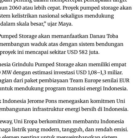
hun 2060 atau lebih cepat. Proyek pumped storage akan
istem kelistrikan nasional sekaligus mendukung
 dalam skala besar,” ujar Maya.
 Pumped Storage akan memanfaatkan Danau Toba
 membangun waduk atas dengan sistem bendungan
 proyek ini mencapai sekitar USD 582 juta.
onesia Grindulu Pumped Storage akan memiliki empat
00 MW dengan estimasi investasi USD 1,08–1,3 miliar.
agian dari paket pembiayaan Team Europe senilai EUR
 untuk mendukung program transisi energi Indonesia.
k Indonesia Jerome Pons menegaskan komitmen Uni
bangunan infrastruktur energi bersih di Indonesia.
Gateway, Uni Eropa berkomitmen membantu Indonesia
ga listrik yang modern, tangguh, dan rendah emisi.
 elemen penting untuk menyeimbangkan sistem