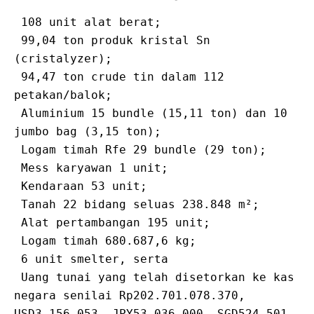
⁠ ⁠108 unit alat berat;

⁠ ⁠99,04 ton produk kristal Sn 
(cristalyzer);

⁠ ⁠94,47 ton crude tin dalam 112 
petakan/balok;

⁠ ⁠Aluminium 15 bundle (15,11 ton) dan 10 
jumbo bag (3,15 ton);

⁠ ⁠Logam timah Rfe 29 bundle (29 ton);

⁠ ⁠Mess karyawan 1 unit;

⁠ ⁠Kendaraan 53 unit;

⁠ ⁠Tanah 22 bidang seluas 238.848 m²;

⁠ ⁠Alat pertambangan 195 unit;

⁠ ⁠Logam timah 680.687,6 kg;

⁠ ⁠6 unit smelter, serta

⁠ ⁠Uang tunai yang telah disetorkan ke kas 
negara senilai Rp202.701.078.370, 
USD3.156.053, JPY53.036.000, SGD524.501, 