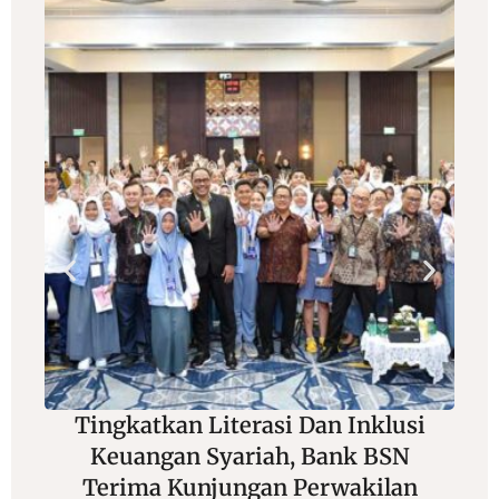
ingkatkan Literasi Dan Inklusi
Adu Ji
Keuangan Syariah, Bank BSN
Joran
Terima Kunjungan Perwakilan
Unjuk