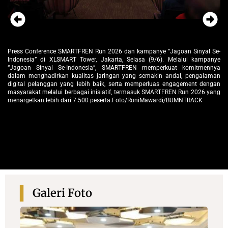
(ki-ka) Regional Group Head Jakarta Banten XLSMART Rd. Sofia Purbayanti,
Se-
Di
Core Planning Design & Deployment XLSMART Eben Eliezer Pandapotan,
nye
ac
Group Head Marketing SMARTFREN XLSMART Astiyanto Tri Muktiwibowo,
nya
Si
Direktur & Chief Commercial Officer XLSMART David Arcelus Oses, Head of
man
ka
Brand Marketing SMARTFREN XLSMART Edtine Pamilien Gensana, Group
gan
ko
Head Corporate Communication & Sustainability XLSMART Reza Mirza,
ang
pe
Komisi Road Race Event Satyo Haryo Wibisono, dan Race Director
en
SMARTFREN Run Safrita Aryana berfoto bersama usai Press Conference
S
SMARTFREN Run 2026 dan kampanye “Jagoan Sinyal Se-Indonesia” di
pe
XLSMART Tower, Jakarta, Selasa (9/6). Melalui kampanye “Jagoan Sinyal Se-
Indonesia”, SMARTFREN memperkuat komitmennya dalam menghadirkan
kualitas jaringan yang semakin andal, pengalaman digital pelanggan yang
lebih baik, serta memperluas engagement dengan masyarakat melalui
berbagai inisiatif, termasuk SMARTFREN Run 2026 yang menargetkan lebih
dari 7.500 peserta.Foto/RoniMawardi/BUMNTRACK
Galeri Foto