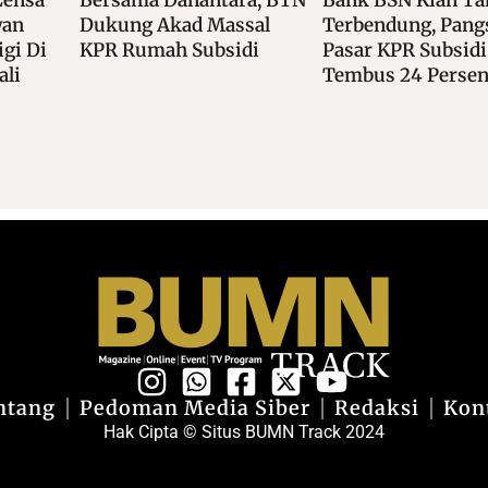
sal
Terbendung, Pangsa
Digital, Bale Syari
di
Pasar KPR Subsidi
Bank BSN Raih To
Tembus 24 Persen
Digital Applicatio
Syariah Banking 
ntang
Pedoman Media Siber
Redaksi
Kon
Hak Cipta © Situs BUMN Track 2024