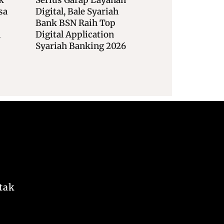
ah
Industri Fesyen, BTN
Dengan Lazismu
p
Hadir Di Panggung IFW
Perkuat Transfor
n
2026
Digital Pengelolaa
2026
Sosial Keagamaan
tak