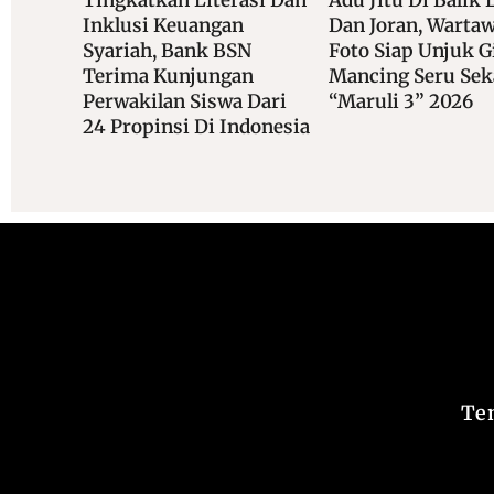
Dan Joran, Wartawan
Dukung Akad Mas
N
Foto Siap Unjuk Gigi Di
KPR Rumah Subsi
n
Mancing Seru Sekali
 Dari
“Maruli 3” 2026
donesia
Te