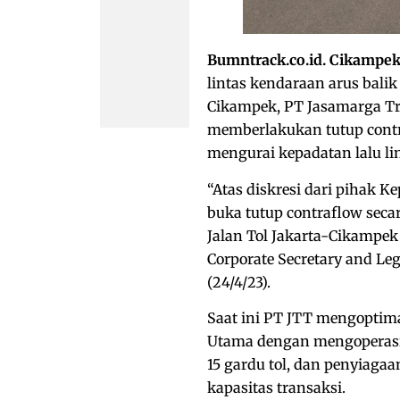
Bumntrack.co.id. Cikampe
lintas kendaraan arus balik 
Cikampek, PT Jasamarga Tra
memberlakukan tutup contra
mengurai kepadatan lalu lin
“Atas diskresi dari pihak K
buka tutup contraflow secar
Jalan Tol Jakarta-Cikampek 
Corporate Secretary and Leg
(24/4/23).
Saat ini PT JTT mengoptim
Utama dengan mengoperasika
15 gardu tol, dan penyiaga
kapasitas transaksi.