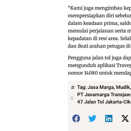
“Kami juga mengimbau kepa
mempersiapkan diri sebelum
dalam keadaan prima, sald
memulai perjalanan serta
kepadatan di rest area. Se
dan ikuti arahan petugas di
Pengguna jalan tol juga da
mengunduh aplikasi Travoy 
nomor 14080 untuk mendapat
Tag:
Jasa Marga
,
Mudik
PT Jasamarga Transjawa
47 Jalan Tol Jakarta-Ci
Bagikan: