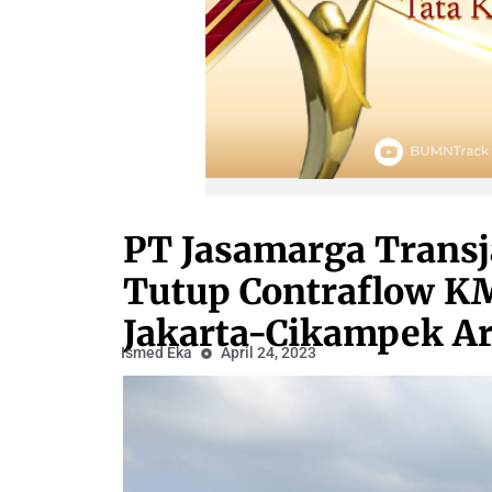
PT Jasamarga Trans
Tutup Contraflow KM
Jakarta-Cikampek Ar
Ismed Eka
April 24, 2023