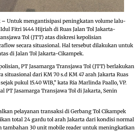
k –
Untuk mengantisipasi peningkatan volume lalu-
Idul Fitri 1444 Hijriah di Ruas Jalan Tol Jakarta-
nsjawa Tol (JTT) atas diskresi kepolisian
flow secara situasional. Hal tersebut dilakukan untuk
tas di Jalan Tol Jakarta-Cikampek.
epolisian, PT Jasamarga Transjawa Tol (JTT) berlakukan
a situasional dari KM 70 s.d KM 47 arah Jakarta Ruas
sejak pukul 15.40 WIB,” kata Ria Marlinda Paallo, VP.
al PT Jasamarga Transjawa Tol di Jakarta, Senin
alkan pelayanan transaksi di Gerbang Tol Cikampek
n total 24 gardu tol arah Jakarta dari kondisi normal
an tambahan 30 unit mobile reader untuk meningkatkan